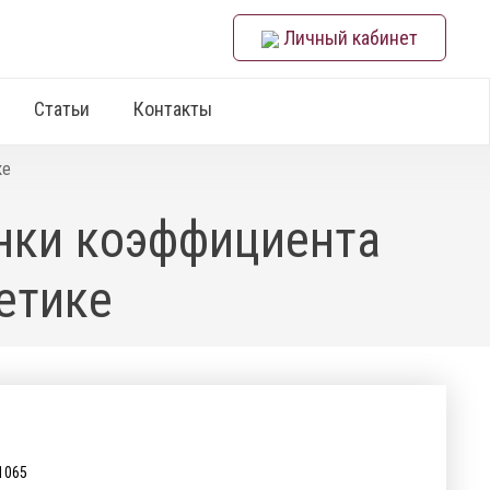
Личный кабинет
Статьи
Контакты
ке
енки коэффициента
етике
1065