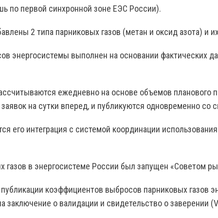
ь по первой синхронной зоне ЕЭС России).
бавлены 2 типа парниковых газов (метан и оксид азота) и 
ов энергосистемы выполнен на основании фактических д
ссчитываются ежедневно на основе объемов планового по
 заявок на сутки вперед, и публикуются одновременно со 
тся его интеграция с системой координации использовани
 газов в энергосистеме России был запущен «Советом рын
и публикации коэффициентов выбросов парниковых газов э
аключение о валидации и свидетельство о заверении (Val