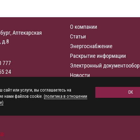
О компании
бург, Аптекарская
Статьи
 д.8
Энергоснабжение
Раскрытие информации
0 777
Электронный документообор
55 24
Новости
rgo.ru
Контакты
ш сайт или услуги, вы соглашаетесь на
ОК
Карта сайта
онок
е нами файлов cookie.
(политика в отношении
e)
ор