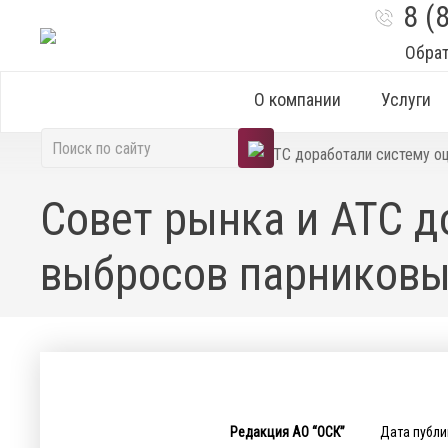
8 (
Обра
О компании
Услуги
Главная
|
Новости
|
Совет рынка и АТС доработали систему о
Совет рынка и АТС 
выбросов парниковых
Редакция АО “ОСК”
Дата публи