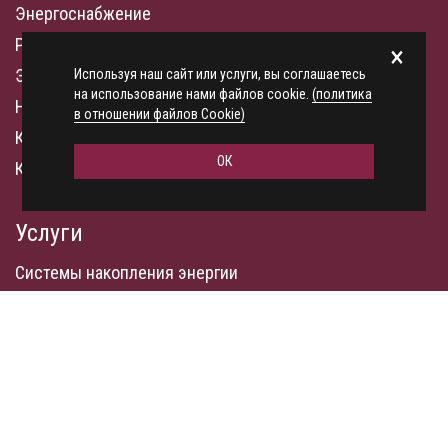
Энергоснабжение
Раскрытие информации
×
Электронный документооборот
Используя наш сайт или услуги, вы соглашаетесь
на использование нами файлов cookie.
(политика
Новости
в отношении файлов Cookie)
Контакты
ОК
Карта сайта
Услуги
Системы накопления энергии
Проектирование и подключение АИИС КУЭ
Распоряжение электросетевым имуществом
Управление спросом на электроэнергию
© Объединенная Сбытовая Компания, 2026