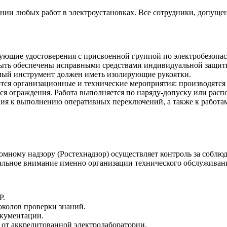
нии любых работ в электроустановках. Все сотрудники, допуще
ующие удостоверения с присвоенной группой по электробезопас
быть обеспечены исправными средствами индивидуальной защит
мый инструмент должен иметь изолирующие рукоятки.
ются организационные и технические мероприятия: производят
ся ограждения. Работа выполняется по наряду-допуску или рас
ния к выполнению оперативных переключений, а также к работа
омному надзору (Ростехнадзор) осуществляет контроль за соблю
альное внимание именно организации технического обслуживан
Р.
околов проверки знаний.
окументации.
от аккредитованной электролаборатории.