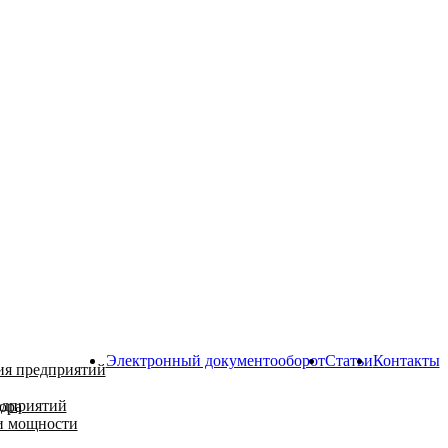
Электронный документооборот
Статьи
Контакты
ия предприятий
едприятий
ора
и мощности