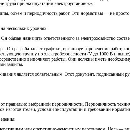
е труда при эксплуатации электроустановок».
, объем и периодичность работ. Эти нормативы — не просто с
 на нескольких уровнях:
 Он обязан назначить ответственного за электрохозяйство соот
а. Он разрабатывает графики, организует проведение работ, кон
тствующую группу по электробезопасности (V до 1000 В и выше)
осредственно выполняют работы. Они должны иметь необходиму
ами защиты.
живания является обязательным. Этот документ, подписанный р
от правильно выбранной периодичности. Периодичность технич
дов-изготовителей, условий эксплуатации и требований нормат
ведения:
еративным или оперативно-ремонтным персоналом. Цель — визу