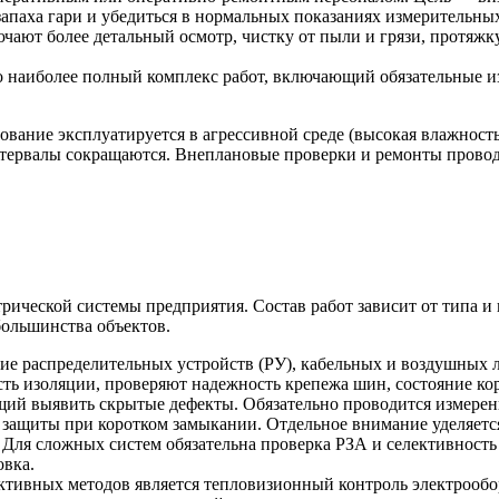
апаха гари и убедиться в нормальных показаниях измерительны
ают более детальный осмотр, чистку от пыли и грязи, протяжк
о наиболее полный комплекс работ, включающий обязательные и
ование эксплуатируется в агрессивной среде (высокая влажност
тервалы сокращаются. Внеплановые проверки и ремонты провод
рической системы предприятия. Состав работ зависит от типа и
большинства объектов.
ние распределительных устройств (РУ), кабельных и воздушных
сть изоляции, проверяют надежность крепежа шин, состояние ко
ий выявить скрытые дефекты. Обязательно проводится измерени
 защиты при коротком замыкании. Отдельное внимание уделяетс
Для сложных систем обязательна проверка РЗА и селективность 
овка.
тивных методов является тепловизионный контроль электрообор