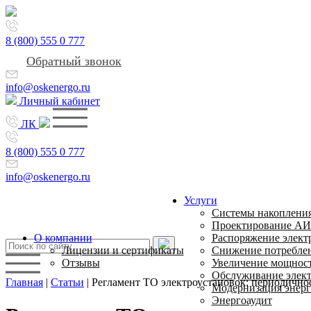
8 (800) 555 0 777
Обратный звонок
info@oskenergo.ru
Личный кабинет
ЛК
8 (800) 555 0 777
info@oskenergo.ru
Услуги
Системы накопления
Проектирование А
О компании
Распоряжение элект
Лицензии и сертификаты
Снижение потребле
Отзывы
Увеличение мощност
Обслуживание элект
Главная
|
Статьи
|
Регламент ТО электроустановок: периодичност
Модернизация энерг
Энергоаудит