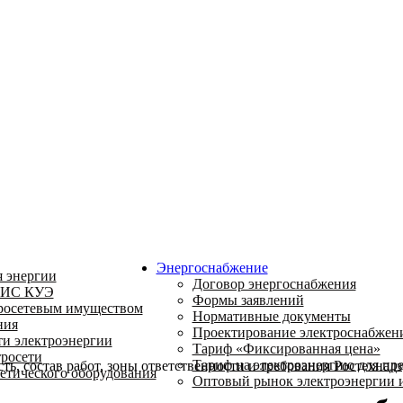
Энергоснабжение
 энергии
Договор энергоснабжения
ИИС КУЭ
Формы заявлений
росетевым имуществом
Нормативные документы
ния
Проектирование электроснабжен
и электроэнергии
Тариф «Фиксированная цена»
росети
Тариф на электроэнергию для пр
ь, состав работ, зоны ответственности и требования Ростехнадз
етического оборудования
Оптовый рынок электроэнергии 