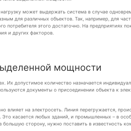
 нагрузку может выдержать система в случае одноврем
азным для различных объектов. Так, например, для час
ого потребителя этого достаточно. На предприятиях по
ния и других факторов.
выделенной мощности
х. Их допустимое количество назначается индивидуал
пользуются документы о присоединении объекта к элек
о влияет на электросеть. Линия перегружается, прои
. Это касается любых зданий, и промышленных – в осо
я в большую сторону, нужно поставить в известность к